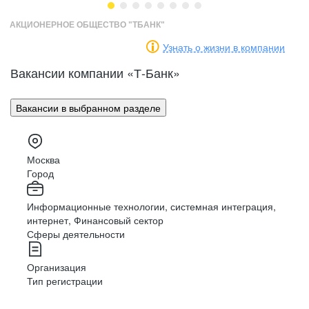
АКЦИОНЕРНОЕ ОБЩЕСТВО "ТБАНК"
Узнать о жизни в компании
Встречи
с клиентами
Маркетинг
Разработка
Вакансии компании «Т-Банк»
Доставляйте, презентуйте и предлагайте
продукты банка
Вакансии в выбранном разделе
PR
Аналитика
Консультирование
Москва
Решайте вопросы клиентов в чате и по
HR
Архитектура
Город
телефону
Информационные технологии, системная интеграция,
интернет, Финансовый сектор
Финансы
Дизайн
Обработка
данных
Сферы деятельности
Обрабатывайте документы и вносите данные
в систему
Организация
Тип регистрации