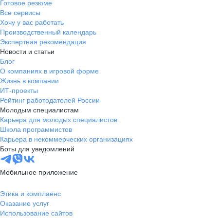
Готовое резюме
Клиент с ограничениями по слуху обратился в поддержку
Через полтора ме
«Методолог учебных программ».
Все сервисы
банка, потому что ему стало плохо с сердцем. Екатерина
работала с клиентами. 
Хочу у вас работать
Я успешно прошел собеседование
вызвала скорую помощь и контролировала ситуацию,
Производственный календарь
занимаю должно
и теперь занимаюсь
пока к клиенту не приехали медработники
Экспертная рекомендация
регистрации биз
планированием обучающих
Новости и статьи
будущим предпр
программ для представителей.
Блог
открывать ИП и 
Меня вдохновляет возможность
О компаниях в игровой форме
клиент проходит 
помогать, видеть результаты своей
Жизнь в компании
регистрации: от 
работы и быть частью крутой
ИТ-проекты
до открытия расч
команды!
Рейтинг работодателей России
Молодым специалистам
Карьера для молодых специалистов
Школа программистов
Карьера в некоммерческих организациях
Боты для уведомлений
Мобильное приложение
Этика и комплаенс
Оказание услуг
Использование сайтов