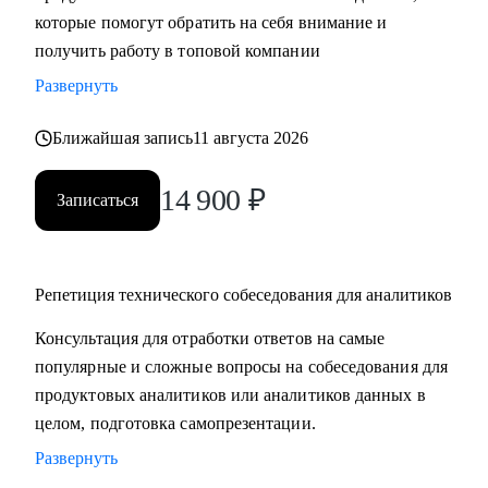
которые помогут обратить на себя внимание и
компетенций;
получить работу в топовой компании
• Получить практические советы по управлению командой;
• Сформировать свою стратегию профессионального роста;
Развернуть
• Найти удаленную работу и переехать жить к морю в
страну своей мечты;
Ближайшая запись
11 августа 2026
14 900
₽
Кому могу помочь:
Записаться
• Продуктовым аналитикам, аналитикам данных и продаж
уровня Senior, которые хотят вырасти в должности и
перейти в Team leader’ы или выстроить горизонтальный
Репетиция технического собеседования для аналитиков
трек развития;
• Junior и Middle Продуктовым аналитикам, аналитикам
Консультация для отработки ответов на самые
данных и продаж, которые хотят повысить свой грейд;
популярные и сложные вопросы на собеседования для
• Выпускникам и студентам, которые ищут свою первую
продуктовых аналитиков или аналитиков данных в
работу в аналитике;
целом, подготовка самопрезентации.
• Аналитикам, которые хотят перейти из стартапа в
Развернуть
корпорацию;