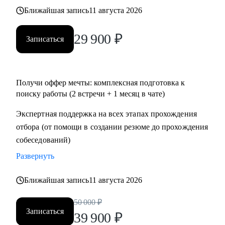
• Тем, кто хочет перейти в IT и аналитику из смежной
Ближайшая запись
11 августа 2026
сферы;
• Всем IT-специалистам, которые хотят релоцироваться в
29 900
₽
Записаться
Испанию и работать удаленно
Получи оффер мечты: комплексная подготовка к
поиску работы (2 встречи + 1 месяц в чате)
Экспертная поддержка на всех этапах прохождения
отбора (от помощи в создании резюме до прохождения
собеседований)
Развернуть
Ближайшая запись
11 августа 2026
50 000
₽
Записаться
39 900
₽