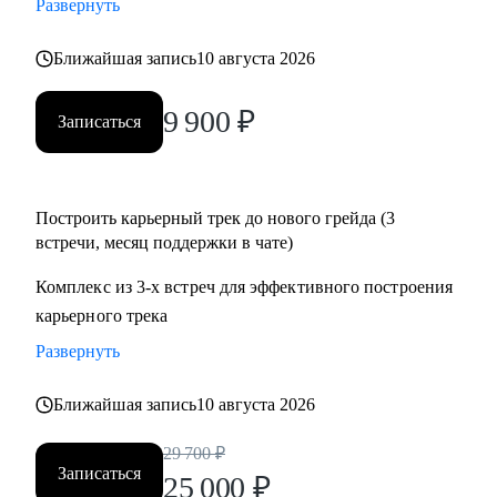
Развернуть
• Подготовиться к собеседованию и успешно пройти.
• Разобрать и выполнить тестовые задания.
Ближайшая запись
10 августа 2026
• Создать детальный индивидуальный плана развития и
вырасти на текущем месте работы.
9 900
₽
Записаться
• Построить здоровые отношения в команде и эффективно
работать с конфликтами.
Построить карьерный трек до нового грейда (3
Кому могу помочь:
встречи, месяц поддержки в чате)
Специалистам от Junior до Senior уровня:
• Product-менеджерам, кто хочет вырасти по грейду и
Комплекс из 3-х встреч для эффективного построения
зарплате
карьерного трека
• Владельцам стартапов, которые собирают команду, строят
Развернуть
процессы
• Project-менеджерам и маркетологам, кто хочет перейти в
Ближайшая запись
10 августа 2026
продукт и вырасти в зарплате
29 700
₽
Записаться
25 000
₽