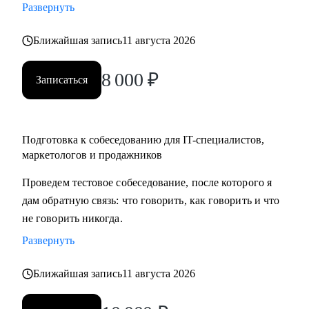
Развернуть
карьеры, если текущая уже не драйвит
• Как перейти в направление project менеджмента, строить
Ближайшая запись
11 августа 2026
свой карьерный трек
8 000
₽
Записаться
Кому могу помочь:
• Специалистам в сфере маркетинга, IT, продаж
Подготовка к собеседованию для IT-специалистов,
маркетологов и продажников
Проведем тестовое собеседование, после которого я
дам обратную связь: что говорить, как говорить и что
не говорить никогда.
Развернуть
Ближайшая запись
11 августа 2026