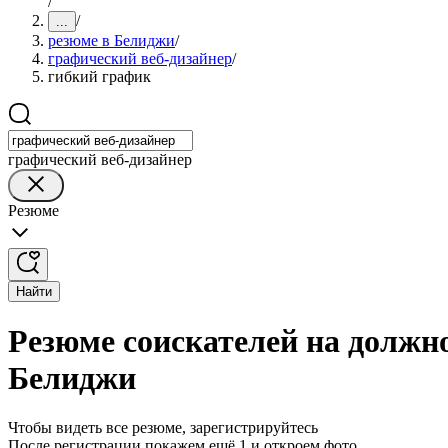
/
/
...
резюме в Белиджи
/
графический веб-дизайнер
/
гибкий график
графический веб-дизайнер
Резюме
Найти
Резюме соискателей на должн
Белиджи
Чтобы видеть все резюме, зарегистрируйтесь
После регистрации покажем ещё 1 и откроем фото