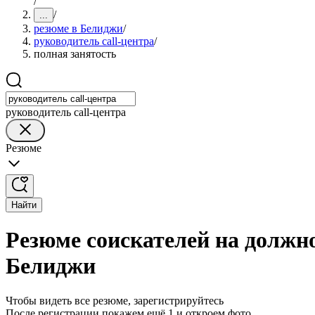
/
/
...
резюме в Белиджи
/
руководитель call-центра
/
полная занятость
руководитель call-центра
Резюме
Найти
Резюме соискателей на должно
Белиджи
Чтобы видеть все резюме, зарегистрируйтесь
После регистрации покажем ещё 1 и откроем фото