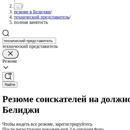
/
/
...
резюме в Белиджи
/
технический представитель
/
полная занятость
технический представитель
Резюме
Найти
Резюме соискателей на должно
Белиджи
Чтобы видеть все резюме, зарегистрируйтесь
После регистрации покажем ещё 3 и откроем фото