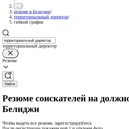
/
/
...
резюме в Белиджи
/
территориальный директор
/
гибкий график
территориальный директор
Резюме
Найти
Резюме соискателей на должн
Белиджи
Чтобы видеть все резюме, зарегистрируйтесь
После регистрации покажем ещё 1 и откроем фото