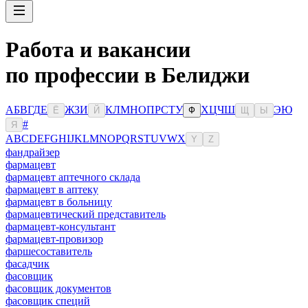
Работа и вакансии
по профессии в Белиджи
А
Б
В
Г
Д
Е
Ж
З
И
К
Л
М
Н
О
П
Р
С
Т
У
Х
Ц
Ч
Ш
Э
Ю
Ё
Й
Ф
Щ
Ы
#
Я
A
B
C
D
E
F
G
H
I
J
K
L
M
N
O
P
Q
R
S
T
U
V
W
X
Y
Z
фандрайзер
фармацевт
фармацевт аптечного склада
фармацевт в аптеку
фармацевт в больницу
фармацевтический представитель
фармацевт-консультант
фармацевт-провизор
фаршесоставитель
фасадчик
фасовщик
фасовщик документов
фасовщик специй