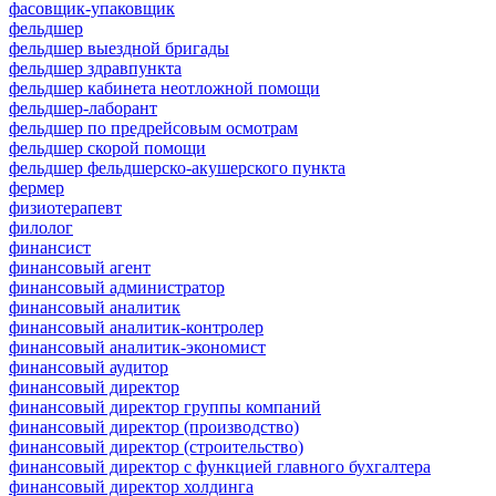
фасовщик-упаковщик
фельдшер
фельдшер выездной бригады
фельдшер здравпункта
фельдшер кабинета неотложной помощи
фельдшер-лаборант
фельдшер по предрейсовым осмотрам
фельдшер скорой помощи
фельдшер фельдшерско-акушерского пункта
фермер
физиотерапевт
филолог
финансист
финансовый агент
финансовый администратор
финансовый аналитик
финансовый аналитик-контролер
финансовый аналитик-экономист
финансовый аудитор
финансовый директор
финансовый директор группы компаний
финансовый директор (производство)
финансовый директор (строительство)
финансовый директор с функцией главного бухгалтера
финансовый директор холдинга