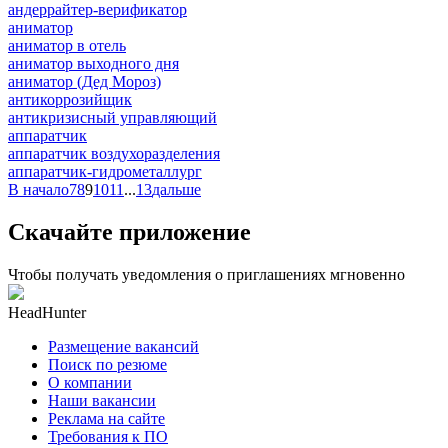
андеррайтер-верификатор
аниматор
аниматор в отель
аниматор выходного дня
аниматор (Дед Мороз)
антикоррозийщик
антикризисный управляющий
аппаратчик
аппаратчик воздухоразделения
аппаратчик-гидрометаллург
В начало
7
8
9
10
11
...
13
дальше
Скачайте приложение
Чтобы получать уведомления о приглашениях мгновенно
HeadHunter
Размещение вакансий
Поиск по резюме
О компании
Наши вакансии
Реклама на сайте
Требования к ПО