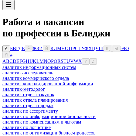
Работа и вакансии
по профессии в Белиджи
Б
В
Г
Д
Е
Ж
З
И
К
Л
М
Н
О
П
Р
С
Т
У
Ф
Х
Ц
Ч
Ш
Э
Ю
А
Ё
Й
Щ
Ы
#
Я
A
B
C
D
E
F
G
H
I
J
K
L
M
N
O
P
Q
R
S
T
U
V
W
X
Y
Z
аналитик информационных систем
аналитик-исследователь
аналитик коммерческого отдела
аналитик консолидированной информации
аналитик-методолог
аналитик отдела закупок
аналитик отдела планирования
аналитик отдела продаж
аналитик по ассортименту
аналитик по информационной безопасности
аналитик по компенсациям и льготам
аналитик по логистике
аналитик по оптимизации бизнес-процессов