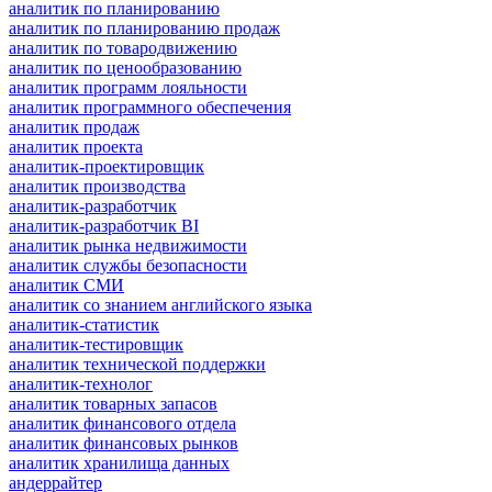
аналитик по планированию
аналитик по планированию продаж
аналитик по товародвижению
аналитик по ценообразованию
аналитик программ лояльности
аналитик программного обеспечения
аналитик продаж
аналитик проекта
аналитик-проектировщик
аналитик производства
аналитик-разработчик
аналитик-разработчик BI
аналитик рынка недвижимости
аналитик службы безопасности
аналитик СМИ
аналитик со знанием английского языка
аналитик-статистик
аналитик-тестировщик
аналитик технической поддержки
аналитик-технолог
аналитик товарных запасов
аналитик финансового отдела
аналитик финансовых рынков
аналитик хранилища данных
андеррайтер