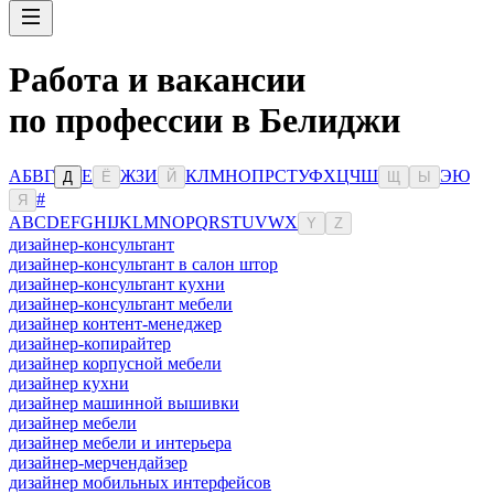
Работа и вакансии
по профессии в Белиджи
А
Б
В
Г
Е
Ж
З
И
К
Л
М
Н
О
П
Р
С
Т
У
Ф
Х
Ц
Ч
Ш
Э
Ю
Д
Ё
Й
Щ
Ы
#
Я
A
B
C
D
E
F
G
H
I
J
K
L
M
N
O
P
Q
R
S
T
U
V
W
X
Y
Z
дизайнер-консультант
дизайнер-консультант в салон штор
дизайнер-консультант кухни
дизайнер-консультант мебели
дизайнер контент-менеджер
дизайнер-копирайтер
дизайнер корпусной мебели
дизайнер кухни
дизайнер машинной вышивки
дизайнер мебели
дизайнер мебели и интерьера
дизайнер-мерчендайзер
дизайнер мобильных интерфейсов