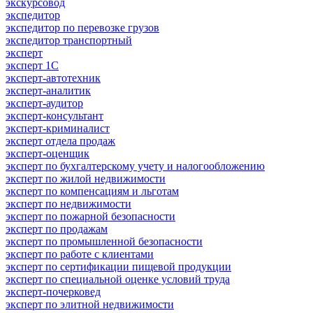
экскурсовод
экспедитор
экспедитор по перевозке грузов
экспедитор транспортный
эксперт
эксперт 1С
эксперт-автотехник
эксперт-аналитик
эксперт-аудитор
эксперт-консультант
эксперт-криминалист
эксперт отдела продаж
эксперт-оценщик
эксперт по бухгалтерскому учету и налогообложению
эксперт по жилой недвижимости
эксперт по компенсациям и льготам
эксперт по недвижимости
эксперт по пожарной безопасности
эксперт по продажам
эксперт по промышленной безопасности
эксперт по работе с клиентами
эксперт по сертификации пищевой продукции
эксперт по специальной оценке условий труда
эксперт-почерковед
эксперт по элитной недвижимости