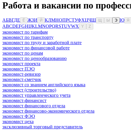
Работа и вакансии по профес
А
Б
В
Г
Д
Е
Ж
З
И
К
Л
М
Н
О
П
Р
С
Т
У
Ф
Х
Ц
Ч
Ш
Ю
Ё
Й
Щ
Ы
Э
Я
A
B
C
D
E
F
G
H
I
J
K
L
M
N
O
P
Q
R
S
T
U
V
W
X
Y
Z
экономист по тарифам
экономист по транспорту
экономист по труду и заработной плате
экономист по финансовой работе
экономист по ценам
экономист по ценообразованию
экономист проекта
экономист ПЭО
экономист-ревизор
экономист-сметчик
экономист со знанием английского языка
экономист (строительство)
экономист управленческого учета
экономист-финансист
экономист финансового отдела
экономист финансово-экономического отдела
экономист ФЭО
экономист цеха
эксклюзивный торговый представитель