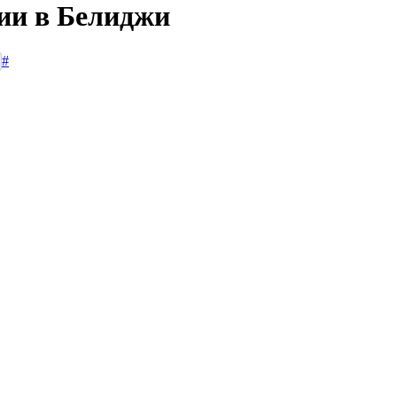
сии в Белиджи
#