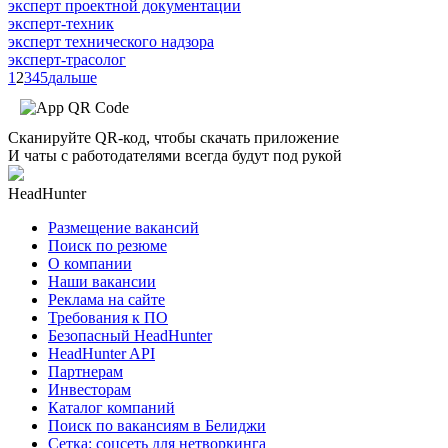
эксперт проектной документации
эксперт-техник
эксперт технического надзора
эксперт-трасолог
1
2
3
4
5
дальше
Сканируйте QR-код, чтобы скачать приложение
И чаты с работодателями всегда будут под рукой
HeadHunter
Размещение вакансий
Поиск по резюме
О компании
Наши вакансии
Реклама на сайте
Требования к ПО
Безопасный HeadHunter
HeadHunter API
Партнерам
Инвесторам
Каталог компаний
Поиск по вакансиям в Белиджи
Сетка: соцсеть для нетворкинга