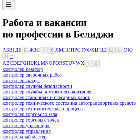
Работа и вакансии
по профессии в Белиджи
А
Б
В
Г
Д
Е
Ж
З
И
Л
М
Н
О
П
Р
С
Т
У
Ф
Х
Ц
Ч
Ш
Э
Ю
Ё
Й
К
Щ
Ы
#
Я
A
B
C
D
E
F
G
H
I
J
K
L
M
N
O
P
Q
R
S
T
U
V
W
X
Y
Z
контролер-ревизор
контролер сварочных работ
контролер склада
контролер службы безопасности
контролер службы внутреннего контроля
контролер станочных и слесарных работ
контролер технического состояния автотранспортных средств
контролер технологического процесса
контролер торгового зала
контролер торговых точек
контролер-упаковщик
контролер управления
контрольный мастер