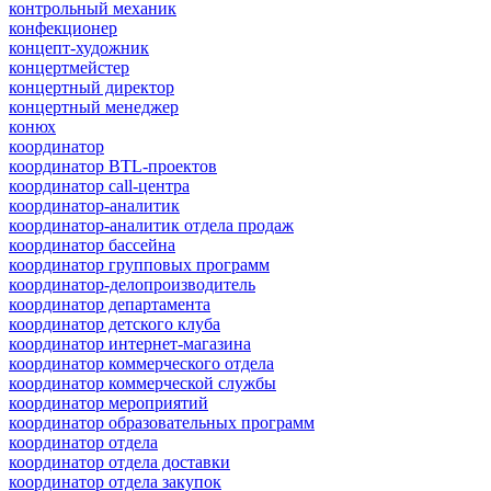
контрольный механик
конфекционер
концепт-художник
концертмейстер
концертный директор
концертный менеджер
конюх
координатор
координатор BTL-проектов
координатор call-центра
координатор-аналитик
координатор-аналитик отдела продаж
координатор бассейна
координатор групповых программ
координатор-делопроизводитель
координатор департамента
координатор детского клуба
координатор интернет-магазина
координатор коммерческого отдела
координатор коммерческой службы
координатор мероприятий
координатор образовательных программ
координатор отдела
координатор отдела доставки
координатор отдела закупок