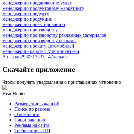
менеджер по продвижению услуг
менеджер по продуктовому маркетингу
менеджер по продукту
менеджер по продукции
менеджер по проектированию
менеджер по производству
менеджер по производству рекламных материалов
менеджер по производству рекламы
менеджер по прокату автомобилей
менеджер по работе с VIP-клиентами
В начало
29
30
31
32
33
...
47
дальше
Скачайте приложение
Чтобы получать уведомления о приглашениях мгновенно
HeadHunter
Размещение вакансий
Поиск по резюме
О компании
Наши вакансии
Реклама на сайте
Требования к ПО