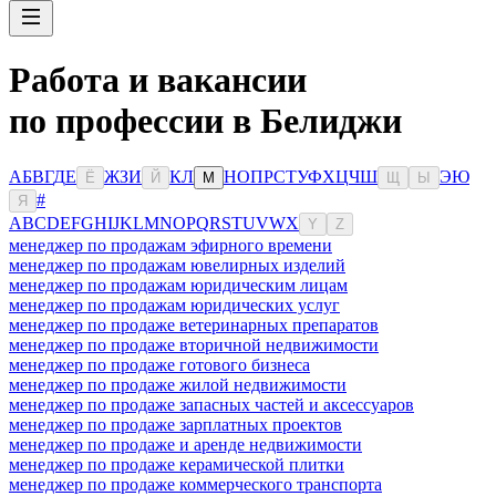
Работа и вакансии
по профессии в Белиджи
А
Б
В
Г
Д
Е
Ж
З
И
К
Л
Н
О
П
Р
С
Т
У
Ф
Х
Ц
Ч
Ш
Э
Ю
Ё
Й
М
Щ
Ы
#
Я
A
B
C
D
E
F
G
H
I
J
K
L
M
N
O
P
Q
R
S
T
U
V
W
X
Y
Z
менеджер по продажам эфирного времени
менеджер по продажам ювелирных изделий
менеджер по продажам юридическим лицам
менеджер по продажам юридических услуг
менеджер по продаже ветеринарных препаратов
менеджер по продаже вторичной недвижимости
менеджер по продаже готового бизнеса
менеджер по продаже жилой недвижимости
менеджер по продаже запасных частей и аксессуаров
менеджер по продаже зарплатных проектов
менеджер по продаже и аренде недвижимости
менеджер по продаже керамической плитки
менеджер по продаже коммерческого транспорта