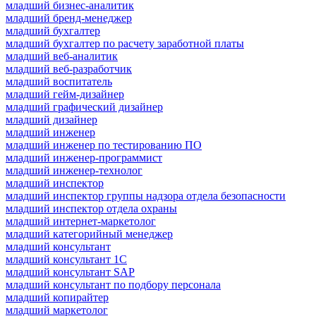
младший бизнес-аналитик
младший бренд-менеджер
младший бухгалтер
младший бухгалтер по расчету заработной платы
младший веб-аналитик
младший веб-разработчик
младший воспитатель
младший гейм-дизайнер
младший графический дизайнер
младший дизайнер
младший инженер
младший инженер по тестированию ПО
младший инженер-программист
младший инженер-технолог
младший инспектор
младший инспектор группы надзора отдела безопасности
младший инспектор отдела охраны
младший интернет-маркетолог
младший категорийный менеджер
младший консультант
младший консультант 1С
младший консультант SAP
младший консультант по подбору персонала
младший копирайтер
младший маркетолог