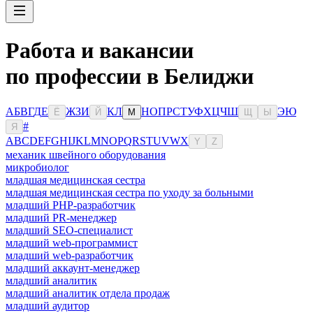
Работа и вакансии
по профессии в Белиджи
А
Б
В
Г
Д
Е
Ж
З
И
К
Л
Н
О
П
Р
С
Т
У
Ф
Х
Ц
Ч
Ш
Э
Ю
Ё
Й
М
Щ
Ы
#
Я
A
B
C
D
E
F
G
H
I
J
K
L
M
N
O
P
Q
R
S
T
U
V
W
X
Y
Z
механик швейного оборудования
микробиолог
младшая медицинская сестра
младшая медицинская сестра по уходу за больными
младший PHP-разработчик
младший PR-менеджер
младший SEO-специалист
младший web-программист
младший web-разработчик
младший аккаунт-менеджер
младший аналитик
младший аналитик отдела продаж
младший аудитор