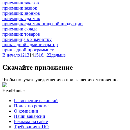
приемщик заказов
приемщик заявок
приемщик звонков
приемщик-сдатчик
приемщик-сдатчик пищевой продукции
приемщик склада
приемщик товаров
приемщица в химчистку
прикладной администратор
прикладной программист
В начало
12
13
14
15
16
...
22
дальше
Скачайте приложение
Чтобы получать уведомления о приглашениях мгновенно
HeadHunter
Размещение вакансий
Поиск по резюме
О компании
Наши вакансии
Реклама на сайте
Требования к ПО