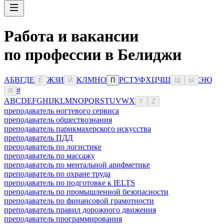
Работа и вакансии
по профессии в Белиджи
А
Б
В
Г
Д
Е
Ж
З
И
К
Л
М
Н
О
Р
С
Т
У
Ф
Х
Ц
Ч
Ш
Э
Ю
Ё
Й
П
Щ
Ы
#
Я
A
B
C
D
E
F
G
H
I
J
K
L
M
N
O
P
Q
R
S
T
U
V
W
X
Y
Z
преподаватель ногтевого сервиса
преподаватель обществознания
преподаватель парикмахерского искусства
преподаватель ПДД
преподаватель по логистике
преподаватель по массажу
преподаватель по ментальной арифметике
преподаватель по охране труда
преподаватель по подготовке к IELTS
преподаватель по промышленной безопасности
преподаватель по финансовой грамотности
преподаватель правил дорожного движения
преподаватель программирования