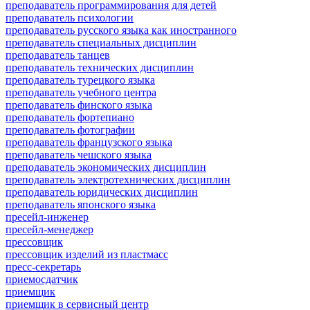
преподаватель программирования для детей
преподаватель психологии
преподаватель русского языка как иностранного
преподаватель специальных дисциплин
преподаватель танцев
преподаватель технических дисциплин
преподаватель турецкого языка
преподаватель учебного центра
преподаватель финского языка
преподаватель фортепиано
преподаватель фотографии
преподаватель французского языка
преподаватель чешского языка
преподаватель экономических дисциплин
преподаватель электротехнических дисциплин
преподаватель юридических дисциплин
преподаватель японского языка
пресейл-инженер
пресейл-менеджер
прессовщик
прессовщик изделий из пластмасс
пресс-секретарь
приемосдатчик
приемщик
приемщик в сервисный центр