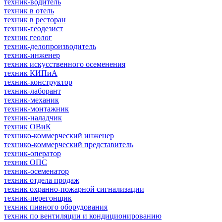
техник-водитель
техник в отель
техник в ресторан
техник-геодезист
техник геолог
техник-делопроизводитель
техник-инженер
техник искусственного осеменения
техник КИПиА
техник-конструктор
техник-лаборант
техник-механик
техник-монтажник
техник-наладчик
техник ОВиК
технико-коммерческий инженер
технико-коммерческий представитель
техник-оператор
техник ОПС
техник-осеменатор
техник отдела продаж
техник охранно-пожарной сигнализации
техник-перегонщик
техник пивного оборудования
техник по вентиляции и кондиционированию