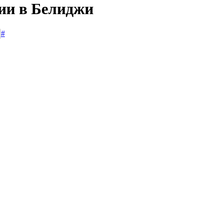
сии в Белиджи
#