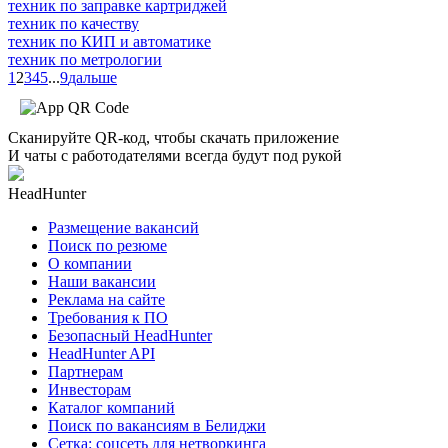
техник по заправке картриджей
техник по качеству
техник по КИП и автоматике
техник по метрологии
1
2
3
4
5
...
9
дальше
Сканируйте QR-код, чтобы скачать приложение
И чаты с работодателями всегда будут под рукой
HeadHunter
Размещение вакансий
Поиск по резюме
О компании
Наши вакансии
Реклама на сайте
Требования к ПО
Безопасный HeadHunter
HeadHunter API
Партнерам
Инвесторам
Каталог компаний
Поиск по вакансиям в Белиджи
Сетка: соцсеть для нетворкинга