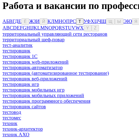
Работа и вакансии по профес
А
Б
В
Г
Д
Е
Ж
З
И
К
Л
М
Н
О
П
Р
С
У
Ф
Х
Ц
Ч
Ш
Э
Ю
Ё
Й
Т
Щ
Ы
Я
A
B
C
D
E
F
G
H
I
J
K
L
M
N
O
P
Q
R
S
T
U
V
W
X
Y
Z
территориальный управляющий сети ресторанов
территориальный шеф-повар
тест-аналитик
тестировщик
тестировщик 1С
тестировщик web-приложений
тестировщик-автоматизатор
тестировщик (автоматизированное тестирование)
тестировщик веб-приложений
тестировщик игр
тестировщик мобильных игр
тестировщик мобильных приложений
тестировщик программного обеспечения
тестировщик сайтов
тестовод
тестомес
техник
техник-архитектор
техник АХО