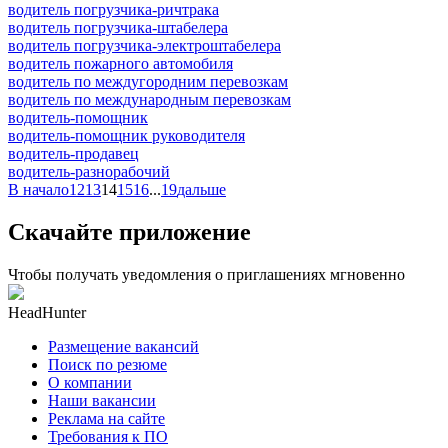
водитель погрузчика-ричтрака
водитель погрузчика-штабелера
водитель погрузчика-электроштабелера
водитель пожарного автомобиля
водитель по междугородним перевозкам
водитель по международным перевозкам
водитель-помощник
водитель-помощник руководителя
водитель-продавец
водитель-разнорабочий
В начало
12
13
14
15
16
...
19
дальше
Скачайте приложение
Чтобы получать уведомления о приглашениях мгновенно
HeadHunter
Размещение вакансий
Поиск по резюме
О компании
Наши вакансии
Реклама на сайте
Требования к ПО