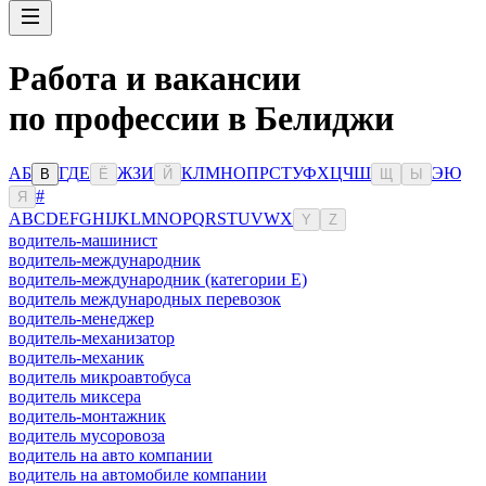
Работа и вакансии
по профессии в Белиджи
А
Б
Г
Д
Е
Ж
З
И
К
Л
М
Н
О
П
Р
С
Т
У
Ф
Х
Ц
Ч
Ш
Э
Ю
В
Ё
Й
Щ
Ы
#
Я
A
B
C
D
E
F
G
H
I
J
K
L
M
N
O
P
Q
R
S
T
U
V
W
X
Y
Z
водитель-машинист
водитель-международник
водитель-международник (категории Е)
водитель международных перевозок
водитель-менеджер
водитель-механизатор
водитель-механик
водитель микроавтобуса
водитель миксера
водитель-монтажник
водитель мусоровоза
водитель на авто компании
водитель на автомобиле компании