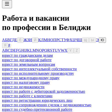
Работа и вакансии
по профессии в Белиджи
А
Б
В
Г
Д
Е
Ж
З
И
К
Л
М
Н
О
П
Р
С
Т
У
Ф
Х
Ц
Ч
Ш
Э
Ё
Й
Щ
Ы
Ю
#
Я
A
B
C
D
E
F
G
H
I
J
K
L
M
N
O
P
Q
R
S
T
U
V
W
X
Y
Z
юрист по гражданским делам
юрист по договорной работе
юрист по земельным вопросам
юрист по интеллектуальной собственности
юрист по исполнительному производству
юрист по международному праву
юрист по налоговому праву
юрист по недвижимости
юрист по работе с дебиторской задолженностью
юрист по работе с клиентами
юрист по регистрации юридических лиц
юрист по сопровождению сделок с недвижимостью
юрист по судебно-претензионной работе