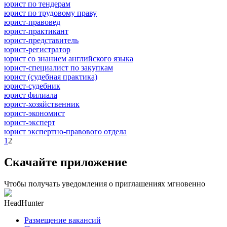
юрист по тендерам
юрист по трудовому праву
юрист-правовед
юрист-практикант
юрист-представитель
юрист-регистратор
юрист со знанием английского языка
юрист-специалист по закупкам
юрист (судебная практика)
юрист-судебник
юрист филиала
юрист-хозяйственник
юрист-экономист
юрист-эксперт
юрист экспертно-правового отдела
1
2
Скачайте приложение
Чтобы получать уведомления о приглашениях мгновенно
HeadHunter
Размещение вакансий