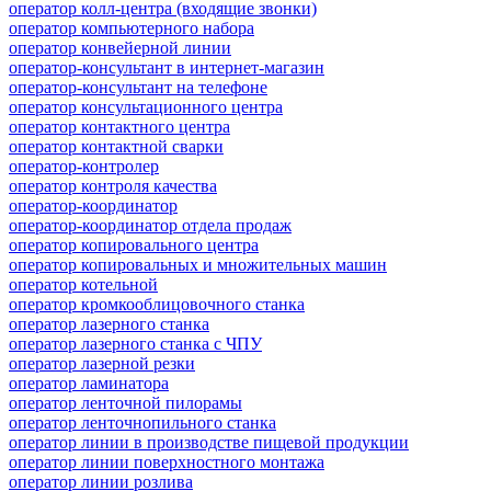
оператор колл-центра (входящие звонки)
оператор компьютерного набора
оператор конвейерной линии
оператор-консультант в интернет-магазин
оператор-консультант на телефоне
оператор консультационного центра
оператор контактного центра
оператор контактной сварки
оператор-контролер
оператор контроля качества
оператор-координатор
оператор-координатор отдела продаж
оператор копировального центра
оператор копировальных и множительных машин
оператор котельной
оператор кромкооблицовочного станка
оператор лазерного станка
оператор лазерного станка с ЧПУ
оператор лазерной резки
оператор ламинатора
оператор ленточной пилорамы
оператор ленточнопильного станка
оператор линии в производстве пищевой продукции
оператор линии поверхностного монтажа
оператор линии розлива