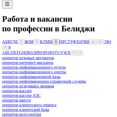
Работа и вакансии
по профессии в Белиджи
А
Б
В
Г
Д
Е
Ж
З
И
К
Л
М
Н
П
Р
С
Т
У
Ф
Х
Ц
Ч
Ш
Э
Ю
Ё
Й
О
Щ
Ы
#
Я
A
B
C
D
E
F
G
H
I
J
K
L
M
N
O
P
Q
R
S
T
U
V
W
X
Y
Z
оператор игровых автоматов
оператор интернет-магазина
оператор информационного отдела
оператор информационного центра
оператор информационной базы
оператор информационно-справочной службы
оператор исходящих звонков
оператор-кассир
оператор-кассир АЗС
оператор квеста
оператор клиентского сервиса
оператор клиентской базы
оператор колл-центра