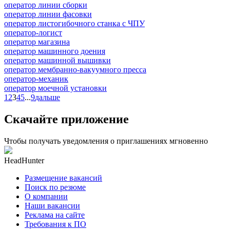
оператор линии сборки
оператор линии фасовки
оператор листогибочного станка с ЧПУ
оператор-логист
оператор магазина
оператор машинного доения
оператор машинной вышивки
оператор мембранно-вакуумного пресса
оператор-механик
оператор моечной установки
1
2
3
4
5
...
9
дальше
Скачайте приложение
Чтобы получать уведомления о приглашениях мгновенно
HeadHunter
Размещение вакансий
Поиск по резюме
О компании
Наши вакансии
Реклама на сайте
Требования к ПО