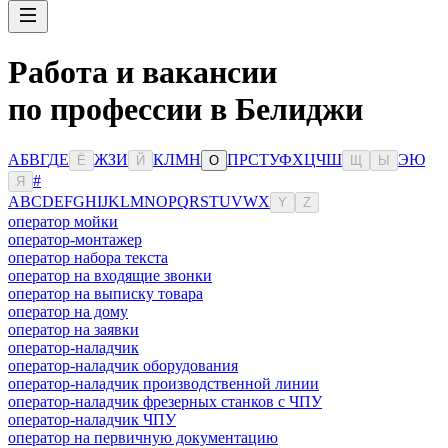
Работа и вакансии
по профессии в Белиджи
А
Б
В
Г
Д
Е
Ж
З
И
К
Л
М
Н
П
Р
С
Т
У
Ф
Х
Ц
Ч
Ш
Э
Ю
Ё
Й
О
Щ
Ы
#
Я
A
B
C
D
E
F
G
H
I
J
K
L
M
N
O
P
Q
R
S
T
U
V
W
X
Y
Z
оператор мойки
оператор-монтажер
оператор набора текста
оператор на входящие звонки
оператор на выписку товара
оператор на дому
оператор на заявки
оператор-наладчик
оператор-наладчик оборудования
оператор-наладчик производственной линии
оператор-наладчик фрезерных станков с ЧПУ
оператор-наладчик ЧПУ
оператор на первичную документацию