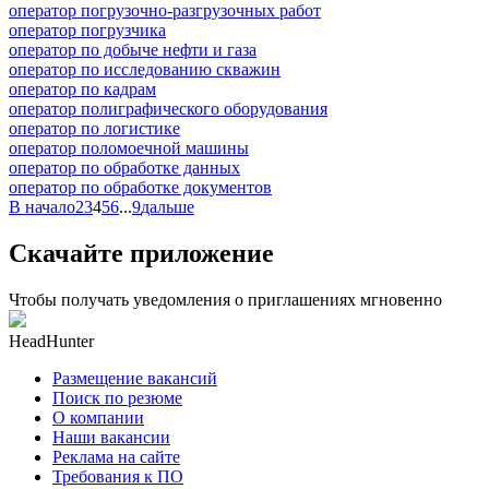
оператор погрузочно-разгрузочных работ
оператор погрузчика
оператор по добыче нефти и газа
оператор по исследованию скважин
оператор по кадрам
оператор полиграфического оборудования
оператор по логистике
оператор поломоечной машины
оператор по обработке данных
оператор по обработке документов
В начало
2
3
4
5
6
...
9
дальше
Скачайте приложение
Чтобы получать уведомления о приглашениях мгновенно
HeadHunter
Размещение вакансий
Поиск по резюме
О компании
Наши вакансии
Реклама на сайте
Требования к ПО