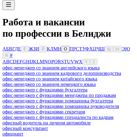
Работа и вакансии
по профессии в Белиджи
А
Б
В
Г
Д
Е
Ж
З
И
К
Л
М
Н
П
Р
С
Т
У
Ф
Х
Ц
Ч
Ш
Э
Ю
Ё
Й
О
Щ
Ы
#
Я
A
B
C
D
E
F
G
H
I
J
K
L
M
N
O
P
Q
R
S
T
U
V
W
X
Y
Z
офис-менеджер со знанием английского языка
офис-менеджер со знанием кадрового делопроизводства
офис-менеджер со знанием китайского языка
офис-менеджер со знанием немецкого языка
офис-менеджер с функциями бухгалтера
офис-менеджер с функциями менеджера по продажам
офис-менеджер с функциями помощника бухгалтера
офис-менеджер с функциями помощника руководителя
офис-менеджер с функциями секретаря
офис-менеджер с функциями специалиста по кадрам
офисный водитель на личном автомобиле
офисный консультант
официант