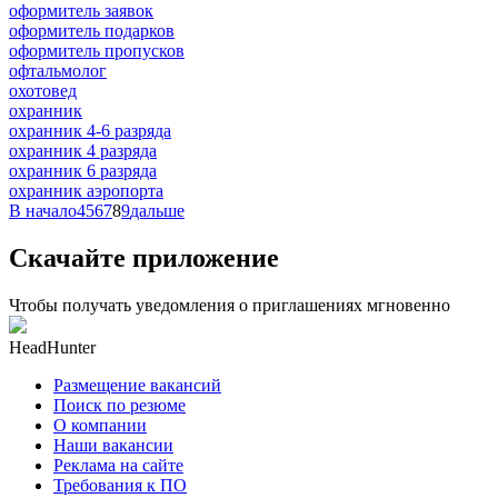
оформитель заявок
оформитель подарков
оформитель пропусков
офтальмолог
охотовед
охранник
охранник 4-6 разряда
охранник 4 разряда
охранник 6 разряда
охранник аэропорта
В начало
4
5
6
7
8
9
дальше
Скачайте приложение
Чтобы получать уведомления о приглашениях мгновенно
HeadHunter
Размещение вакансий
Поиск по резюме
О компании
Наши вакансии
Реклама на сайте
Требования к ПО