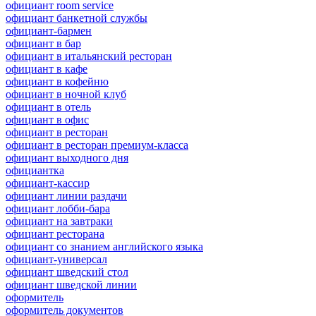
официант room service
официант банкетной службы
официант-бармен
официант в бар
официант в итальянский ресторан
официант в кафе
официант в кофейню
официант в ночной клуб
официант в отель
официант в офис
официант в ресторан
официант в ресторан премиум-класса
официант выходного дня
официантка
официант-кассир
официант линии раздачи
официант лобби-бара
официант на завтраки
официант ресторана
официант со знанием английского языка
официант-универсал
официант шведский стол
официант шведской линии
оформитель
оформитель документов