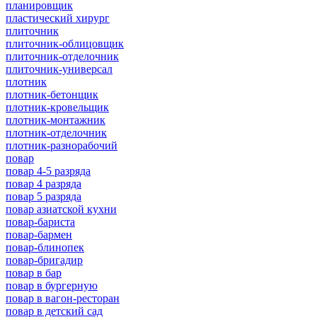
планировщик
пластический хирург
плиточник
плиточник-облицовщик
плиточник-отделочник
плиточник-универсал
плотник
плотник-бетонщик
плотник-кровельщик
плотник-монтажник
плотник-отделочник
плотник-разнорабочий
повар
повар 4-5 разряда
повар 4 разряда
повар 5 разряда
повар азиатской кухни
повар-бариста
повар-бармен
повар-блинопек
повар-бригадир
повар в бар
повар в бургерную
повар в вагон-ресторан
повар в детский сад