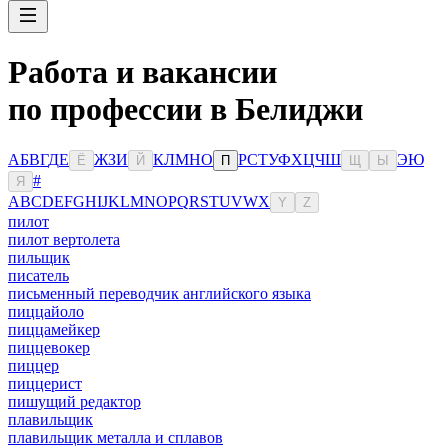
Работа и вакансии
по профессии в Белиджи
А
Б
В
Г
Д
Е
Ж
З
И
К
Л
М
Н
О
Р
С
Т
У
Ф
Х
Ц
Ч
Ш
Э
Ю
Ё
Й
П
Щ
Ы
#
Я
A
B
C
D
E
F
G
H
I
J
K
L
M
N
O
P
Q
R
S
T
U
V
W
X
Y
Z
пилот
пилот вертолета
пильщик
писатель
письменный переводчик английского языка
пиццайоло
пиццамейкер
пиццевокер
пиццер
пиццерист
пишущий редактор
плавильщик
плавильщик металла и сплавов