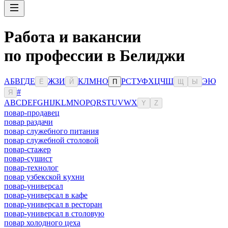
Работа и вакансии
по профессии в Белиджи
А
Б
В
Г
Д
Е
Ж
З
И
К
Л
М
Н
О
Р
С
Т
У
Ф
Х
Ц
Ч
Ш
Э
Ю
Ё
Й
П
Щ
Ы
#
Я
A
B
C
D
E
F
G
H
I
J
K
L
M
N
O
P
Q
R
S
T
U
V
W
X
Y
Z
повар-продавец
повар раздачи
повар служебного питания
повар служебной столовой
повар-стажер
повар-сушист
повар-технолог
повар узбекской кухни
повар-универсал
повар-универсал в кафе
повар-универсал в ресторан
повар-универсал в столовую
повар холодного цеха