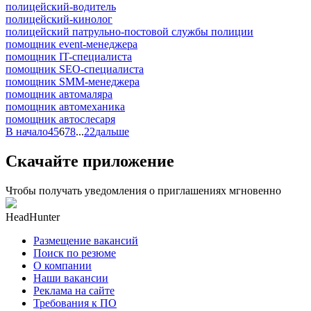
полицейский-водитель
полицейский-кинолог
полицейский патрульно-постовой службы полиции
помощник event-менеджера
помощник IT-специалиста
помощник SEO-специалиста
помощник SMM-менеджера
помощник автомаляра
помощник автомеханика
помощник автослесаря
В начало
4
5
6
7
8
...
22
дальше
Скачайте приложение
Чтобы получать уведомления о приглашениях мгновенно
HeadHunter
Размещение вакансий
Поиск по резюме
О компании
Наши вакансии
Реклама на сайте
Требования к ПО