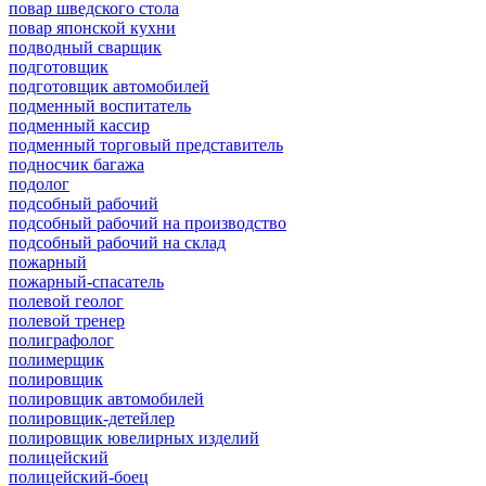
повар шведского стола
повар японской кухни
подводный сварщик
подготовщик
подготовщик автомобилей
подменный воспитатель
подменный кассир
подменный торговый представитель
подносчик багажа
подолог
подсобный рабочий
подсобный рабочий на производство
подсобный рабочий на склад
пожарный
пожарный-спасатель
полевой геолог
полевой тренер
полиграфолог
полимерщик
полировщик
полировщик автомобилей
полировщик-детейлер
полировщик ювелирных изделий
полицейский
полицейский-боец